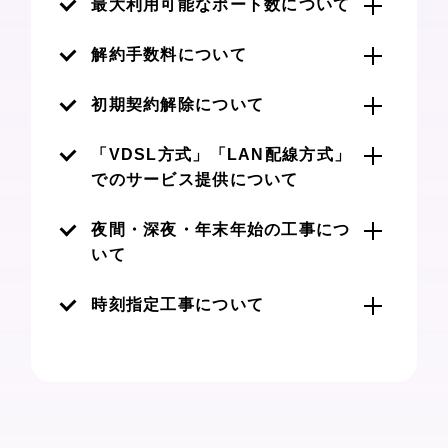
最大利用可能なポート数について
ービスです。
回線の混雑状況、お客さまの利用環境
本サービスが採用しているIPoE接続
解約手数料について
などにより理論上の最大通信速度と実
サービス「transix」は、仕様上グロ
際の通信速度が異なる場合がございま
ーバルIPv4アドレスを他のユーザーと
haru光は、いつでも無料で解約する
初期契約解除について
す。
共有してインターネット接続を行うた
ことができます。
その点ご了承ください。
め、 利用可能なポート番号、ポート
初期契約解除については、
こちらのペ
「VDSL方式」「LAN配線方式」
数に制限があります。
ージ
をご確認ください。
でのサービス提供について
特定ポートを使用するサービスのご利
用が出来ない場合がございますので、
集合住宅の光回線の配線方式は、「光
夜間・深夜・年末年始の工事につ
その点ご了承ください。
配線方式」「VDSL方式」「LAN配線
いて
方式」の3種類に分類されますが、
「VDSL方式」「LAN配線方式」の住
本サービスは夜間・深夜・年末年始の
時刻指定工事について
宅では本サービスをご利用いただけま
工事サービスを提供しておりません。
せん。
その点ご了承ください。
本サービスは時刻指定工事サービスを
その点ご了承ください。
提供しておりません。その点ご了承く
ださい。