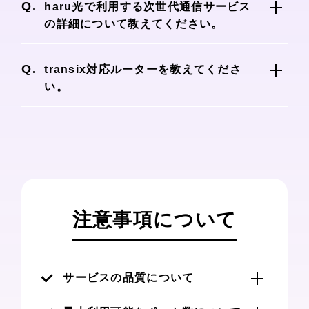
※ IPv6接続の場合、ご利用の機器がIPv6に
haru光で利用する次世代通信サービス
対応している必要があります。
の詳細について教えてください。
haru光では、インターネットマルチフィード
株式会社が提供するIPoE接続サービス
transix対応ルーターを教えてくださ
「transix」を提供しております。
い。
こちら
から対応ルーター一覧をご確認いただ
けます。
注意事項について
サービスの品質について
本サービスはベストエフォート型のサ