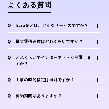
よくある質問
haru光とは、どんなサービスですか？
haru光とは、NTT東日本・NTT西日本が提
供する光回線を利用し、プロバイダー(haru
最大通信速度はどれくらいですか？
光)と光回線を株式会社NEXTが提供する光イ
1ギガプランは下り/上り最大概ね1Gbps、10
ンターネットサービスです。
ギガプランは下り/上り最大概ね10Gbpsで
どれくらいでインターネットが開通しま
す。
すか？
早い方で、10日～2週間ほどで開通が可能で
す。
工事の時間指定は可能ですか？
※ お住まいの建物の環境によって、開通まで
工事の日付や午前・午後の指定は可能です
更にお日にちを頂く場合がございます。
が、
契約期間はありますか？
具体的な時刻の指定は出来ません。
haru光は、契約期間がございません。いつで
※ 時刻指定工事は提供しておりません。