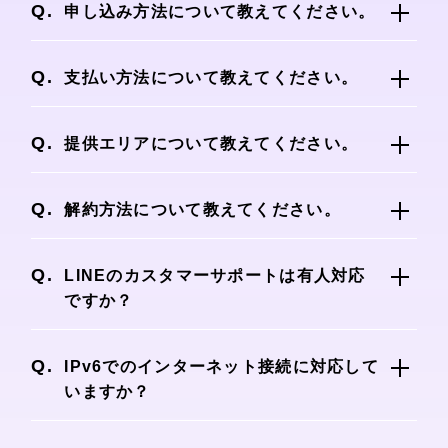
も違約金無しで解約が可能です。
申し込み方法について教えてください。
haru光は、
Webサイト経由での申し込み
の
み対応しております。
支払い方法について教えてください。
お支払いはクレジットカードをご利用いただ
けます。
提供エリアについて教えてください。
※ ご利用いただけるクレジットカードは、
提供エリアにつきましては、NTT東西の専用
VISA・MASTER・JCB・DINERS・AMEX
ページにてお調べいただけます。
解約方法について教えてください。
です。
東日本エリアは
こちらのリンク
、また西日本
※ デビットカードやプリペイドカードはご利
解約申請フォーム
から解約のお申し込みが出
エリアは
こちらのリンク
より提供エリアをご
用頂けません。
来ます。
LINEのカスタマーサポートは有人対応
確認いただけます。
ですか？
※ 10ギガプランは一部地域での提供となる
ため、ご利用予定の住所が10ギガプランの提
有人で専門サポートスタッフが対応いたしま
供エリアかどうかを前もってご確認いただく
す。
IPv6でのインターネット接続に対応して
ようお願いいたします。
いますか？
IPv4接続 / IPv6接続共に利用可能です。